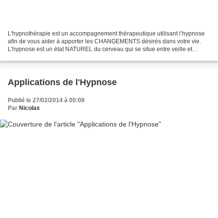
L'hypnothérapie est un accompagnement thérapeutique utilisant l’hypnose
afin de vous aider à apporter les CHANGEMENTS désirés dans votre vie.
L’hypnose est un état NATUREL du cerveau qui se situe entre veille et
sommeil (comme vos rêves semi-éveillés…)....
Applications de l'Hypnose
Publié le 27/02/2014 à 00:08
Par
Nicolas